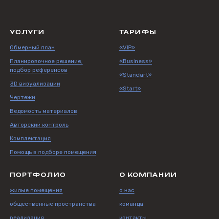
УСЛУГИ
ТАРИФЫ
Обмерный план
«VIP»
Планировочное решение,
«Business»
подбор референсов
«Standart»
3D визуализации
«Start»
Чертежи
Ведомость материалов
Авторский контроль
Комплектация
Помощь в подборе помещения
ПОРТФОЛИО
О КОМПАНИИ
жилые помещения
о нас
общественные пространств
а
команда
реализация
контакты